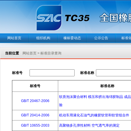
网站首页
组织机构
橡标委动态
公示公告
标准
当前位置
网站首页
>
标准目录查询
标准号
标准名称
标准号
标准名称
软质泡沫聚合材料 模压和挤出海绵胶制品 成
GB/T 20467-2006
验
GB/T 20414-2006
机动车用液化石油气的橡胶软管和软管组合件
GB/T 10655-2003
高聚物多孔弹性材料 空气透气率的测定